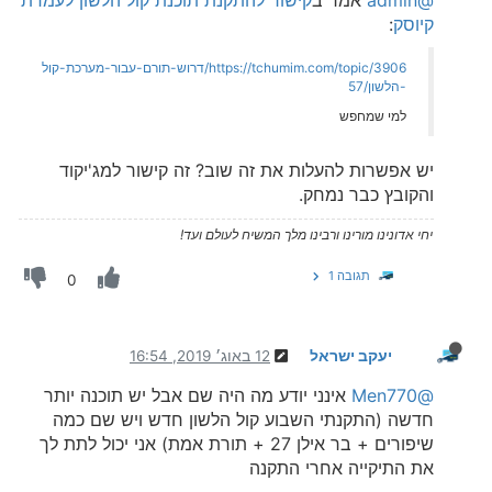
קיוסק
:
https://tchumim.com/topic/3906/דרוש-תורם-עבור-מערכת-קול
-הלשון/57
למי שמחפש
יש אפשרות להעלות את זה שוב? זה קישור למג'יקוד
והקובץ כבר נמחק.
יחי אדונינו מורינו ורבינו מלך המשיח לעולם ועד!
תגובה 1
0
יעקב ישראל
12 באוג׳ 2019, 16:54
@Men770
אינני יודע מה היה שם אבל יש תוכנה יותר
חדשה (התקנתי השבוע קול הלשון חדש ויש שם כמה
שיפורים + בר אילן 27 + תורת אמת) אני יכול לתת לך
את התיקייה אחרי התקנה