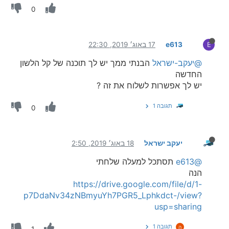
0
e613
17 באוג׳ 2019, 22:30
E
@יעקב-ישראל
הבנתי ממך יש לך תוכנה של קל הלשון
החדשה
יש לך אפשרות לשלוח את זה ?
תגובה 1
0
יעקב ישראל
18 באוג׳ 2019, 2:50
@e613
תסתכל למעלה שלחתי
הנה
https://drive.google.com/file/d/1-
p7DdaNv34zNBmyuYh7PGR5_Lphkdct-/view?
usp=sharing
תגובה 1
ה
1