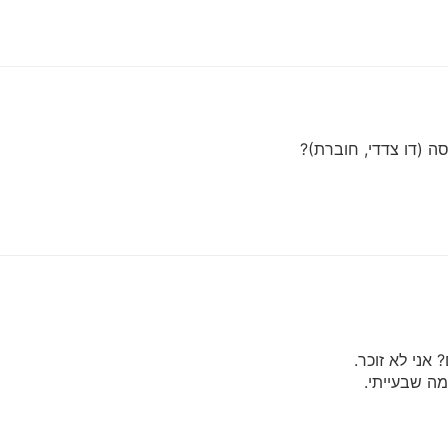
ה (דו צדדי, חוברת)?
אני לא זוכר.
ה שבעייתי.