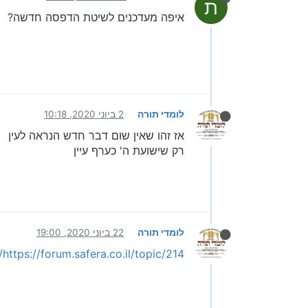
ת
איפה מעדכנים לשיטת הדפסה חדשה?
לומדי תורה
2 ביוני 2020, 10:18
אז זהו שאין שום דבר חדש הנראה לעין
רק שישועת ה' כערף עיין
לומדי תורה
22 ביוני 2020, 19:00
https://forum.safera.co.il/topic/214/פתרון-למי-שהמדפסת-לא-גובה-לו-לפי-מספר-הדפים-הנכון