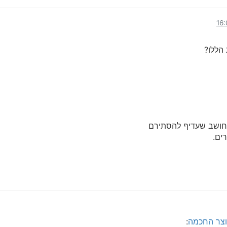
הללו?
חושב שעדיף להסתירם
ים.
צר החכמה
: