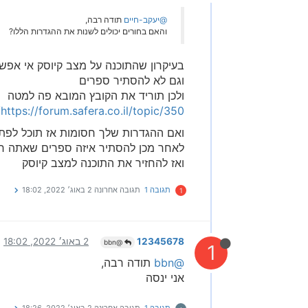
@יעקב-חיים
תודה רבה,
והאם בחורים יכולים לשנות את ההגדרות הללו?
בעיקרון שהתוכנה על מצב קיוסק אי אפש
וגם לא להסתיר ספרים
ולכן תוריד את הקובץ המובא פה למטה
https://forum.safera.co.il/topic/350/חסימת-הגדרות-באוצר-החכמה
ואם ההגדרות שלך חסומות אז תוכל לפתו
לאחר מכן להסתיר איזה ספרים שאתה ר
ואז להחזיר את התוכנה למצב קיוסק
תגובה 1
תגובה אחרונה
2 באוג׳ 2022, 18:02
1
12345678
2 באוג׳ 2022, 18:02
@bbn
1
@bbn
תודה רבה,
אני ינסה
תגובה 1
תגובה אחרונה
2 באוג׳ 2022, 18:26