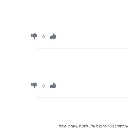
0
0
נ.ב. יש דרך יותר פשוטה לחסום את ההגדרות, להיכנס לכונן של אוצר החכמה, יש שם תקיה עם סמל של ? צהוב, בתוכו יש קובץ שמתחיל ב 456 להיכנס אליו, לחכות שיפתח, לגלול