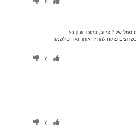
0
סמל של ? צהוב, בתוכו יש קובץ
ל ב 456 להיכנס אליו, לחכות שיפתח, לגלול למטה, כתוב שם kiosk, כשרוצים שיהיה חסום לסמן V וכשרוצים פתוח להוריד אותו, ואח"כ לשמור
0
0