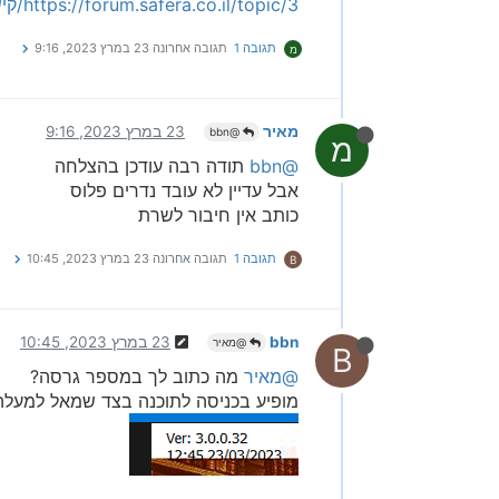
https://forum.safera.co.il/topic/3/קישור-להורדת-תוכנת-סייפר-לעמדות-אוצר-החכמה?_=1643946450368
תגובה 1
תגובה אחרונה
23 במרץ 2023, 9:16
מ
מאיר
23 במרץ 2023, 9:16
@bbn
מ
@bbn
תודה רבה עודכן בהצלחה
אבל עדיין לא עובד נדרים פלוס
כותב אין חיבור לשרת
תגובה 1
תגובה אחרונה
23 במרץ 2023, 10:45
B
bbn
23 במרץ 2023, 10:45
@מאיר
B
@מאיר
מה כתוב לך במספר גרסה?
מופיע בכניסה לתוכנה בצד שמאל למעלה