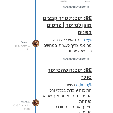
פורסם ברעיונות והצעות
RE: תוכנת סייר קבצים
מוגן לסייפר | פרטים
בפנים
@אביי
גם אצלי זה ככה
ג.שאול
מה אני צריך לעשות במחשב
4 באפר׳ 2025,
11:42
כדי שזה יעבוד
פורסם ברעיונות והצעות
RE: תוכנה שהסייפר
סוגר
@admin
מישהו
התוכנה עובדת בכללי ורק
הסייפר סוגר אותה איך שהיא
נפתחת
ג.שאול
13 בפבר׳ 2025,
מצרף את קוד התוכנה
22:38
(פייתון)