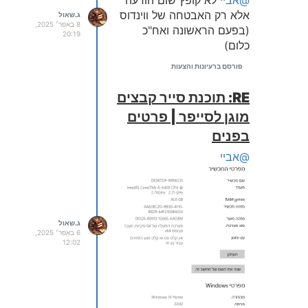
@אביי
לא קופץ שום הודעה
אלא רק האבטחה של ווינדוס
ג.שאול
8 באפר׳ 2025,
(בפעם הראשונה ואח"כ
20:19
כלום)
פורסם ברעיונות והצעות
RE: תוכנת סייר קבצים
מוגן לסייפר | פרטים
בפנים
@אביי
ג.שאול
6 באפר׳ 2025,
12:02