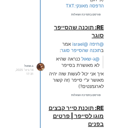
הדפסה מאונקי.TXT
פורסם בתמיכה ושאלות
RE: תוכנה שהסייפר
סוגר
@חיפה
@israel
אמר
ב
תוכנה שהסייפר סוגר
:
@ג-שאול
כנראה שהיא
לא מאושרת בסייפר
ג.שאול
14 בינו׳ 2025,
איך אני יכול לעשות שזה יהיה
17:31
מאושר ע"י סייפר (זה קשור
לארגמנטים?)
פורסם בתמיכה ושאלות
RE: תוכנת סייר קבצים
מוגן לסייפר | פרטים
בפנים