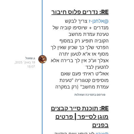
RE: נדרים פלוס חיבור
@אלחנן-ז
צריך לבקש
מנדרים + שיוסיפו קוביה של
טעינת עמדת מחשב
הקוביה תופיע רק במסוף
הפרטי שלך כך שכיון שאין לך
מסוף אז א"א לטעון יתרה
ג.שאול
אצלך וע"כ אין לך ברירה אלא
19 באוק׳ 2025,
להטעין לבד
15:07
אאל"ט ראיתי פעם שאם
מוסיפים קטגוריה "טעינת
עמדת מחשב" (רק במקרה
שיש לך את הקוביה הנ"ל) אז
פורסם בתמיכה ושאלות
אפשר דרך הקטגוריה הזאת
לא יודע אם זה נכון - אדרבה
RE: תוכנת סייר קבצים
תנסה ותודיע אם זה עובד
מוגן לסייפר | פרטים
בפנים