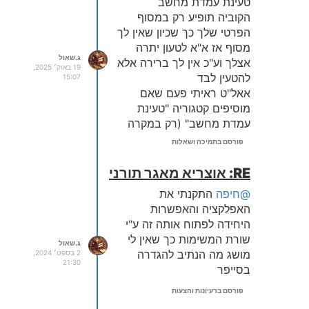
טעינת עמדת מחשב
הקוביה תופיע רק במסוף
הפרטי שלך כך שכיון שאין לך
מסוף אז א"א לטעון יתרה
ג.שאול
אצלך וע"כ אין לך ברירה אלא
19 באוק׳ 2025,
להטעין לבד
15:07
אאל"ט ראיתי פעם שאם
מוסיפים קטגוריה "טעינת
עמדת מחשב" (רק במקרה
שיש לך את הקוביה הנ"ל) אז
פורסם בתמיכה ושאלות
אפשר דרך הקטגוריה הזאת
לא יודע אם זה נכון - אדרבה
RE: אוצריא מאגר תורני
תנסה ותודיע אם זה עובד
@חיפה
התקנתי את
האפלקציה והאפשרות
היחידה לפתוח אותה זה ע"י
שורת המשימות כך שאין לי
ג.שאול
מושג מה הנתיב להגדרה
2 בספט׳ 2024,
21:30
בסייפר
פורסם ברעיונות והצעות