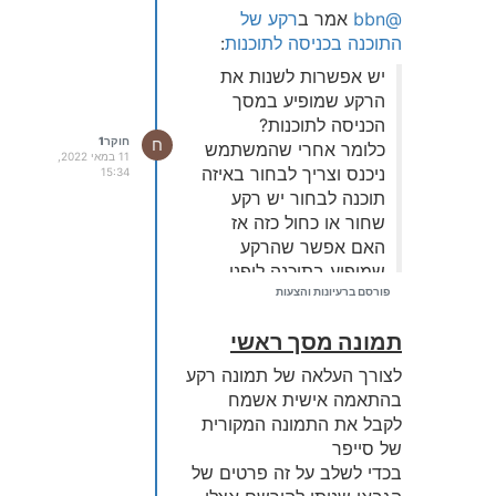
@admin
@bbn
אמר ב
רקע של
תודה רבה
התוכנה בכניסה לתוכנות
:
יש אפשרות לשנות את
הרקע שמופיע במסך
הכניסה לתוכנות?
ח
חוקר1
כלומר אחרי שהמשתמש
11 במאי 2022,
ניכנס וצריך לבחור באיזה
15:34
תוכנה לבחור יש רקע
שחור או כחול כזה אז
האם אפשר שהרקע
שמופיע בתוכנה ליפני
פורסם ברעיונות והצעות
כניסת המשתמש וגם
ובסמך הנעילה יהיה גם
תמונה מסך ראשי
שם ?
לצורך העלאה של תמונה רקע
?
בהתאמה אישית אשמח
לקבל את התמונה המקורית
של סייפר
בכדי לשלב על זה פרטים של