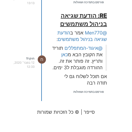
פורסם בתמיכה ושאלות
13:13
RE: הודעת שגיאה
בניהול משתמשים
@Men770
אמר ב
הודעת
שגיאה בניהול משתמשים
:
@איגוד-המתפללים
תוריד
את הקובץ הבא מ
כאן
ח
חוקר1
ותריץ. זה פותר את זה.
12 בפבר׳ 2020,
ההורדה מוגבלת ל3 ימים.
12:33
אם תוכל לשלוח גם לי
תודה רבה
פורסם בתמיכה ושאלות
סייפר | © כל הזכויות שמורות