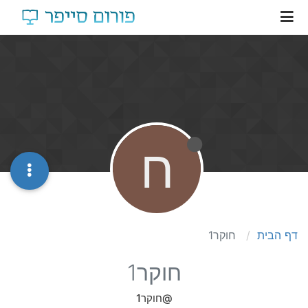
ח
דף הבית
חוקר1
חוקר1
@חוקר1