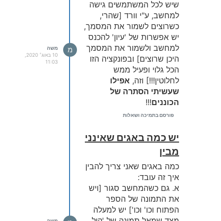
שיש לכל המשתמשים גישה
למחשב, ע"י וורד [שהרי,
כשרוצים לשמור את המסמך,
יש אפשרות של 'עיון' להכנס
למחשב ולשמור את המסמך
מ
משה
10 באוג׳ 2020,
היכן שרוצים] ובפונקציה הזו
11:03
הכל גלוי ופעיל ממש
לחלוטין!!!] וזה,
אפילו
שעשיתי הסתרה של
הכוננים
!!!
עוד דבר
פורסם בתמיכה ושאלות
בתוך ההגדרות של הגבלת
מחשב וכו', - כשאני עושה
יש כמה באגים שאינני
שינויים ולוחץ אח"כ על 'שמור'
מבין
- אין שום תגובה
כמה באגים שאני צריך להבין
איך זה עובד:
א. גם כשהמחשב סגור [ויש
את התמונה של הספר
הפתוח וכו' וכו'] יש למעלה
מצד שמאל תמונה של 'קול
משה