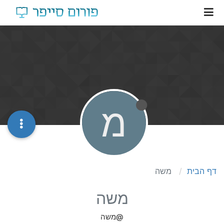
מ
דף הבית
משה
משה
@משה