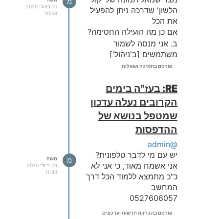
מ
10 באוג׳ 2020,
הלשון' שדרכה ניתן להפעיל
10:58
את הכל
אם כן מה הועילה החסימה?
ב. אני מנסה לשמור
משתמשים [ב'ניהול']
והתוכנה לא נותנת לי!
פורסם בתמיכה ושאלות
ג. אני מנסה לעבוד עם נדרים
פלוס, ולא זז כלום!
RE: בעז"ה בימים
תודה
הקרובים נעלה עדכון
שמטפל בנושא של
ההדפסות
@admin
יש עם מי לדבר טלפונית?
מ
משה
אני אשמח מאוד, כי אני לא
29 ביולי 2020,
11:43
כ"כ מתמצא ללמוד הכל דרך
המחשב
0527606057
פורסם בהכרזות חדשות ועדכונים