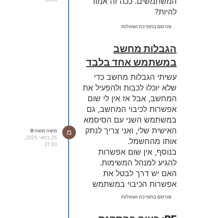
המשתמשים. ככה זה אמור
להיות?
פורסם בתמיכה ושאלות
הגבלות מחשב
במשתמש אחד בלבד
עשיתי הגבלות מחשב כדי
שלא יוכלו לכבות ולהפעיל את
המחשב, אבל אז אין לי שום
אפשרות לכיבוי המחשב, גם
במשתמש השני עם הסיסמא
האישית שלי, ואני צריך לנתק
מ
משה משה 0
25 במאי 2025,
אותו מהחשמל.
21:20
בנוסף, אין שום אפשרות
להגיע למנהל המשימות.
האם יש דרך לבטל את
אפשרות הכיבוי במשתמש
של הסייפר, אבל שתישאר
פורסם בתמיכה ושאלות
קיימת במשתמש אחר, וכן
שאפשר יהיה במשתמש השני