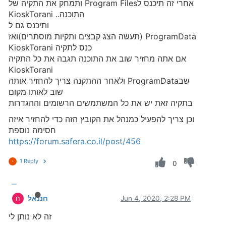
אחרי זה תיכנס ל‏Program Files ותמחק את התקיה של
התוכנה.. KioskTorani
ותיכנס גם ל
‏‏ProgramData (תעשה הצג קבצים ותקיות מוסתרים)ואז
כנס לתקיה KioskTorani
אם אתה מחזיר שוב את התוכנה תגבה את כל התקיה
KioskTorani
שבProgramData ולאחר ההתקנה צריך להחזיר אותה
שוב לאותו מקום
בתקיה זאת יש את כל המשתמשים הרשומים וההגדרות
וכן צריך להפעיל כמנהל את הקובץ הזה כדי להחזיר איזה
חסימה נוספת
https://forum.safera.co.il/post/456
1 Reply
י
0
Jun 4, 2020, 2:28 PM
חננאל
ח
זה לא נותן לי