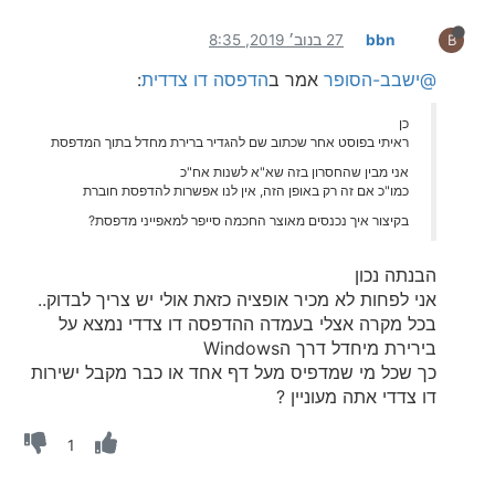
bbn
27 בנוב׳ 2019, 8:35
B
@ישבב-הסופר
אמר ב
הדפסה דו צדדית
:
כן
ראיתי בפוסט אחר שכתוב שם להגדיר ברירת מחדל בתוך המדפסת
אני מבין שהחסרון בזה שא"א לשנות אח"כ
כמו"כ אם זה רק באופן הזה, אין לנו אפשרות להדפסת חוברת
בקיצור איך נכנסים מאוצר החכמה סייפר למאפייני מדפסת?
הבנתה נכון
אני לפחות לא מכיר אופציה כזאת אולי יש צריך לבדוק..
בכל מקרה אצלי בעמדה ההדפסה דו צדדי נמצא על
בירירת מיחדל דרך הWindows
כך שכל מי שמדפיס מעל דף אחד או כבר מקבל ישירות
דו צדדי אתה מעוניין ?
1