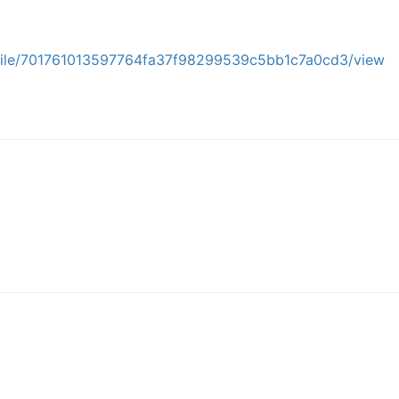
e/file/701761013597764fa37f98299539c5bb1c7a0cd3/view