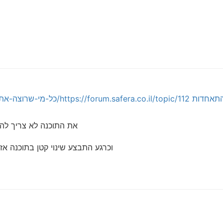
תאחדות
https://forum.safera.co.il/topic/112/כל-מי-שרוצה-את-תוכנת-היברו-בוקס-ורב-קו-אז-בבקשה/6
את התוכנה לא צריך לה
וכרגע התבצע שינוי קטן בתוכנה אז