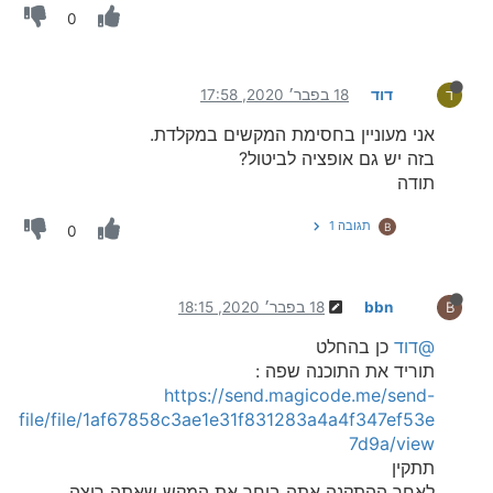
0
דוד
18 בפבר׳ 2020, 17:58
ד
אני מעוניין בחסימת המקשים במקלדת.
בזה יש גם אופציה לביטול?
תודה
תגובה 1
B
0
bbn
18 בפבר׳ 2020, 18:15
B
@דוד
כן בהחלט
תוריד את התוכנה שפה :
https://send.magicode.me/send-
file/file/1af67858c3ae1e31f831283a4a4f347ef53e
7d9a/view
תתקין
לאחר ההתקנה אתה בוחר את המקש שאתה רוצה