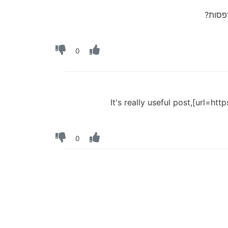
דפסות?
0
It's really useful post,[url=h
0