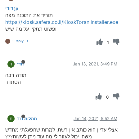
@דודי
תוריד את התוכנה מפה
https://kiosk.safera.co.il/KioskToraniInstaller.exe
ופשוט תתקין על מה שיש
1 Reply
ד
1
Jan 13, 2021, 3:49 PM
דודי
ד
תודה רבה
הסתדר
0
Jan 14, 2021, 5:52 AM
תהלות דוד
ת
אצלי עדיין הוא כותב אין רשת, למרות שהפעלתי מחדש
משהו יכול לעזור לי מה עוד ניתן לעשות???