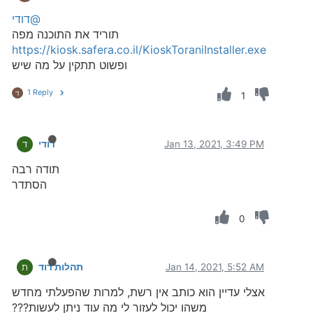
@דודי
תוריד את התוכנה מפה
https://kiosk.safera.co.il/KioskToraniInstaller.exe
ופשוט תתקין על מה שיש
1 Reply
ד
1
Jan 13, 2021, 3:49 PM
דודי
ד
תודה רבה
הסתדר
0
Jan 14, 2021, 5:52 AM
תהלות דוד
ת
אצלי עדיין הוא כותב אין רשת, למרות שהפעלתי מחדש
משהו יכול לעזור לי מה עוד ניתן לעשות???