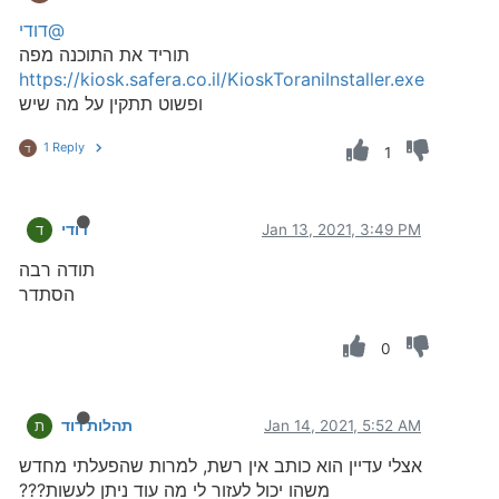
@דודי
תוריד את התוכנה מפה
https://kiosk.safera.co.il/KioskToraniInstaller.exe
ופשוט תתקין על מה שיש
1 Reply
ד
1
Jan 13, 2021, 3:49 PM
דודי
ד
תודה רבה
הסתדר
0
Jan 14, 2021, 5:52 AM
תהלות דוד
ת
אצלי עדיין הוא כותב אין רשת, למרות שהפעלתי מחדש
משהו יכול לעזור לי מה עוד ניתן לעשות???