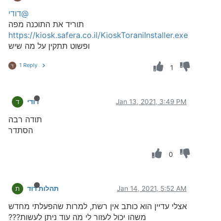
@דודי
תוריד את התוכנה מפה
https://kiosk.safera.co.il/KioskToraniInstaller.exe
ופשוט תתקין על מה שיש
1 Reply
ד
1
Jan 13, 2021, 3:49 PM
דודי
ד
תודה רבה
הסתדר
0
Jan 14, 2021, 5:52 AM
תהלות דוד
ת
אצלי עדיין הוא כותב אין רשת, למרות שהפעלתי מחדש
משהו יכול לעזור לי מה עוד ניתן לעשות???