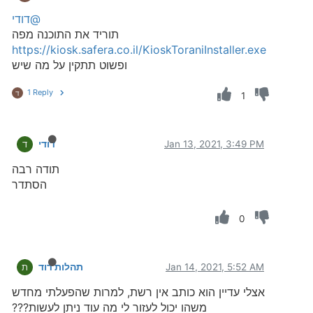
@דודי
תוריד את התוכנה מפה
https://kiosk.safera.co.il/KioskToraniInstaller.exe
ופשוט תתקין על מה שיש
1 Reply
ד
1
Jan 13, 2021, 3:49 PM
דודי
ד
תודה רבה
הסתדר
0
Jan 14, 2021, 5:52 AM
תהלות דוד
ת
אצלי עדיין הוא כותב אין רשת, למרות שהפעלתי מחדש
משהו יכול לעזור לי מה עוד ניתן לעשות???