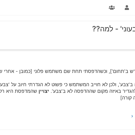
וני' - למה??
דש ב'תחום'], וכשהדפסתי תחת שם משתמש פלוני [כמובן - אחרי שמ
בע', ולכן לא חוייב המשתמש כי פשוט לא הגדרתי חיוב על 'צבע'
הגדיר באיזה מקום שההדפסה לא ב'צבע'.
יצויין
שהמדפסת היא רק ש
 קורה]