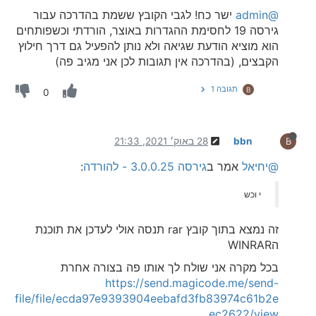
@admin
ישר כח! לגבי הקובץ ששמת בהדרכה עבור
גירסה 19 לחסימת ההגדרות באוצר, הורדתי וכשפותחים
הוא מוציא הודעת שגיאה ולא נותן להפעיל גם דרך חילוץ
הקבצים, (בהדרכה אין תגובות לכן אני מגיב פה)
תגובה 1
B
0
bbn
28 באוק׳ 2021, 21:33
B
@יחיאל
אמר ב
גירסה 3.0.0.25 - להורדה
:
י וכש
זה נמצא בתוך קובץ rar תנסה אולי לעדכן את תוכנת
הWINRAR
בכל מקרה אני שולח לך אותו פה בצורה אחרת
https://send.magicode.me/send-
file/file/ecda97e9393904eebafd3fb83974c61b2e
ec2622/view