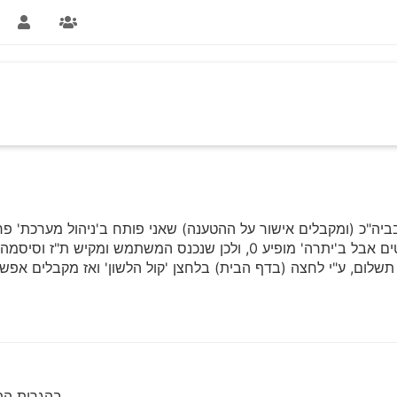
בביה"כ (ומקבלים אישור על ההטענה) שאני פותח ב'ניהול מערכת' פ
משתמש ומקיש ת"ז וסיסמה המערכת לא ניכנסת כי אין לו כסף ביתרה.
בהגרות התו