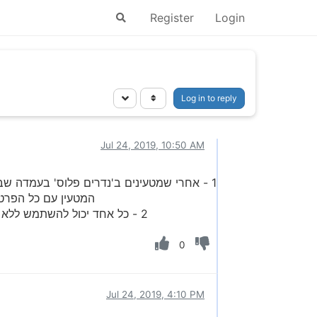
Register
Login
Log in to reply
Jul 24, 2019, 10:50 AM
1 - אחרי שמטעינים ב'נדרים פלוס' בעמדה ש
המטעין עם כל הפרטים אבל ב'יתרה' מופיע 0, ולכן שנכנס ה
2 - כל אחד יכול להשתמש ללא תשלום, ע"י לחצה (בדף הבית) בלחצן 'קול הלשון' ואז מקבלים אפשרות כניסה ל'אוצר החכמה' ופותחים אותה!
0
Jul 24, 2019, 4:10 PM