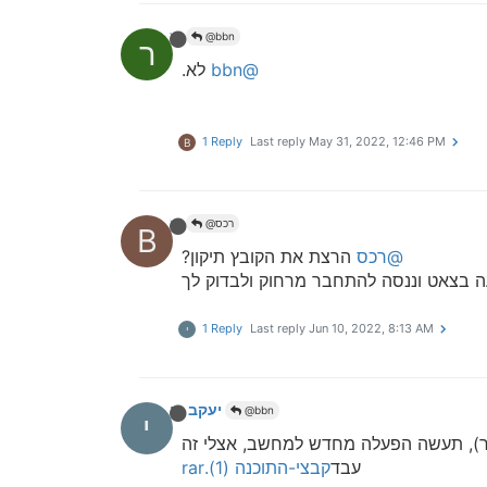
רכס
@bbn
ר
@bbn
לא.
1 Reply
Last reply
May 31, 2022, 12:46 PM
B
bbn
@רכס
B
@רכס
הרצת את הקובץ תיקון?
 בצאט וננסה להתחבר מרחוק ולבדוק לך
1 Reply
Last reply
Jun 10, 2022, 8:13 AM
י
יעקב חיים
@bbn
י
שר), תעשה הפעלה מחדש למחשב, אצלי זה
עבד
קבצי-התוכנה (1).rar