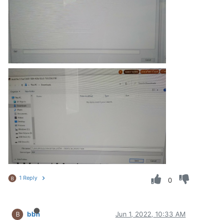
1 Reply
B
0
bbn
Jun 1, 2022, 10:33 AM
B