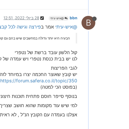
bbn
28 ביולי 2022, 12:51
@איש עיתי
B
@איש-עיתי
אמר ב
פירצה וגישה לכל קב
הבעיה היא יותר גדולה במחשבים שיש בהם גם קול
קול הלשון עובד ברשת של נטפרי
לנו יש בבית כנסת נטפרי ויש עמדה של ק
לגבי הפריצות
יש קובץ שאוצר החכמה יצרו במיוחד לזה
https://forum.safera.co.il/topic/350/חסימת-הגדרות-באוצר-החכמה
(בפוסט הכי למטה)
בנוסף סייפר חוסם פתחית תוכנות חיצונ
למי שיש עוד מקומות שהוא חושב שצריך 
אצלנו בעמדה עם הקובץ הנ"ל , לא ראית