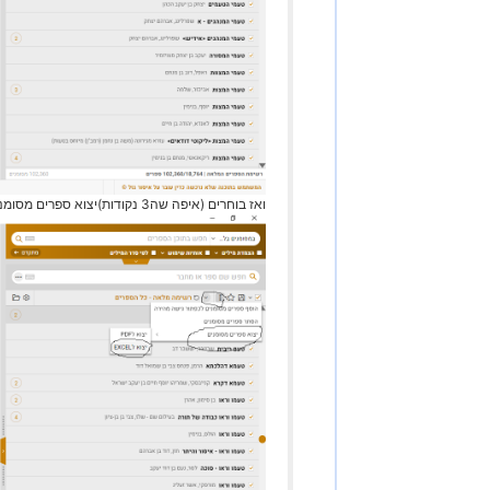
ואז בוחרים (איפה שה3 נקודות)יצוא ספרים מסומנים, ייצוא לאקסל (כמו בתמונה 2)