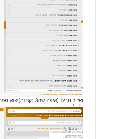
ואז בוחרים (איפה שה3 נקודות)יצוא ספרים מסומנים, ייצוא לאקסל (כמו בתמונה 2)