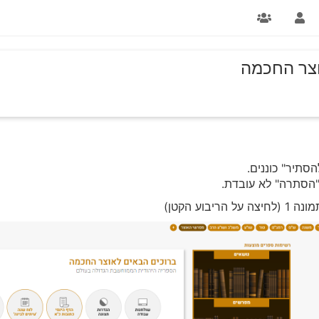
וצר החכמה
סתיר" כוננים.
הסתרה" לא עובדת.
וע הקטן)