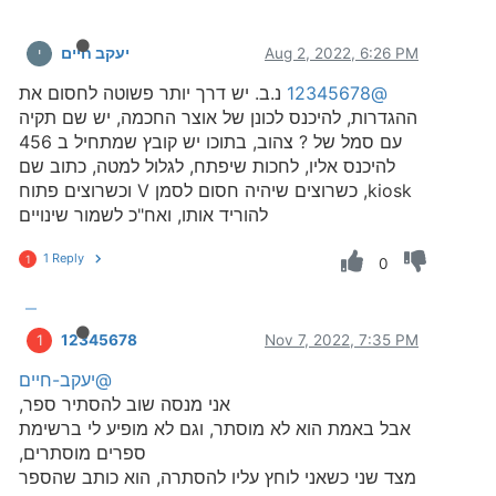
Aug 2, 2022, 6:26 PM
יעקב חיים
י
@12345678
נ.ב. יש דרך יותר פשוטה לחסום את
ההגדרות, להיכנס לכונן של אוצר החכמה, יש שם תקיה
עם סמל של ? צהוב, בתוכו יש קובץ שמתחיל ב 456
להיכנס אליו, לחכות שיפתח, לגלול למטה, כתוב שם
kiosk, כשרוצים שיהיה חסום לסמן V וכשרוצים פתוח
להוריד אותו, ואח"כ לשמור שינויים
1 Reply
1
0
12345678
Nov 7, 2022, 7:35 PM
1
@יעקב-חיים
אני מנסה שוב להסתיר ספר,
אבל באמת הוא לא מוסתר, וגם לא מופיע לי ברשימת
ספרים מוסתרים,
מצד שני כשאני לוחץ עליו להסתרה, הוא כותב שהספר