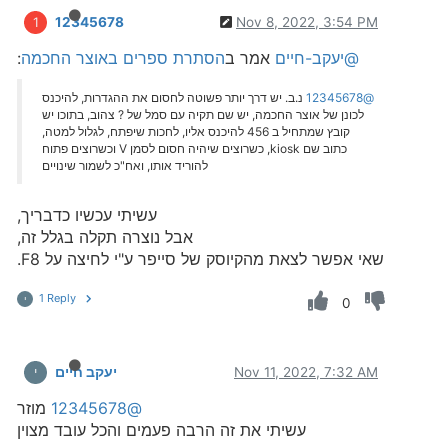
12345678
Nov 8, 2022, 3:54 PM
1
@יעקב-חיים
אמר ב
הסתרת ספרים באוצר החכמה
:
@12345678
נ.ב. יש דרך יותר פשוטה לחסום את ההגדרות, להיכנס
לכונן של אוצר החכמה, יש שם תקיה עם סמל של ? צהוב, בתוכו יש
קובץ שמתחיל ב 456 להיכנס אליו, לחכות שיפתח, לגלול למטה,
כתוב שם kiosk, כשרוצים שיהיה חסום לסמן V וכשרוצים פתוח
להוריד אותו, ואח"כ לשמור שינויים
עשיתי עכשיו כדבריך,
אבל נוצרה תקלה בגלל זה,
שאי אפשר לצאת מהקיוסק של סייפר ע"י לחיצה על F8.
1 Reply
י
0
Nov 11, 2022, 7:32 AM
יעקב חיים
י
@12345678
מוזר
עשיתי את זה הרבה פעמים והכל עובד מצוין