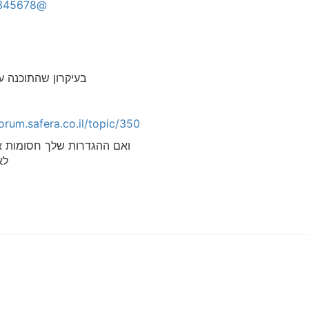
@12345678
בעיקרון שהתוכנה ע
https://forum.safera.co.il/topic/350/חסימת-הגדר
ואם ההגדרות שלך חסומות אז
לא