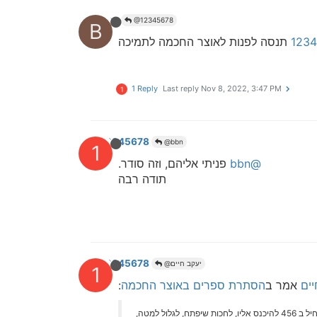
bbn
@12345678
B
תנסה לפנות לאוצר החכמה לתמיכה
1 Reply
Last reply
Nov 8, 2022, 3:47 PM
1
12345678
@bbn
1
@bbn
פניתי אליהם, וזה סודר.
תודה רבה
12345678
@יעקב חיים
1
ים
אמר ב
הסתרת ספרים באוצר החכמה
:
נ.ב. יש דרך יותר פשוטה לחסום את ההגדרות, להיכנס לכונן של אוצר החכמה, יש שם תקיה עם סמל של ? צהוב, בתוכו יש קובץ שמתחיל ב 456 להיכנס אליו, לחכות שיפתח, לגלול למטה,