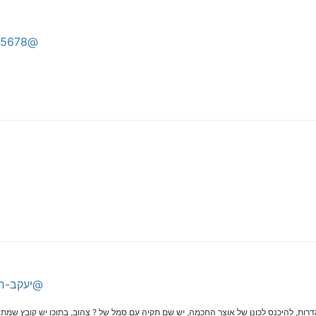
@12345678
@יעקב-חי