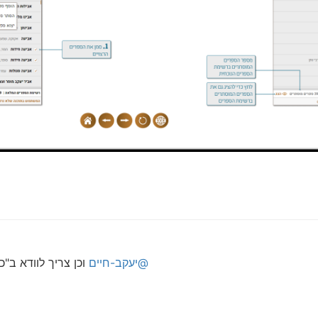
@יעקב-חיים
וכן צריך לוודא ב"