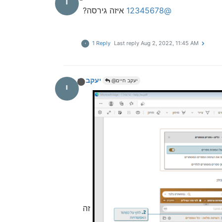
י
@12345678
איזה גירסה?
1 Reply
Last reply
Aug 2, 2022, 11:45 AM
י
יעקב חיים
@יעקב חיים
י
זה