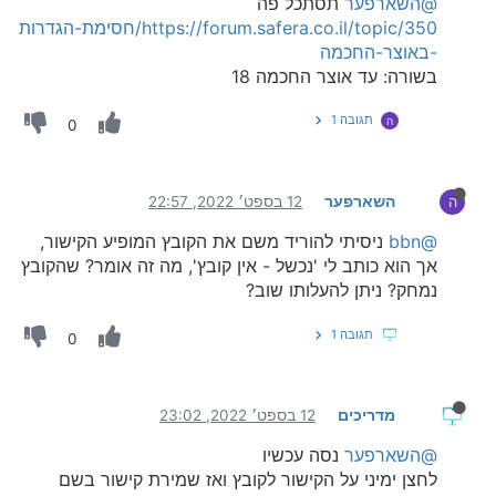
@השארפער
תסתכל פה
https://forum.safera.co.il/topic/350/חסימת-הגדרות
-באוצר-החכמה
בשורה: עד אוצר החכמה 18
תגובה 1
ה
0
השארפער
12 בספט׳ 2022, 22:57
ה
@bbn
ניסיתי להוריד משם את הקובץ המופיע הקישור,
אך הוא כותב לי 'נכשל - אין קובץ', מה זה אומר? שהקובץ
נמחק? ניתן להעלותו שוב?
תגובה 1
0
מדריכים
12 בספט׳ 2022, 23:02
@השארפער
נסה עכשיו
לחצן ימיני על הקישור לקובץ ואז שמירת קישור בשם