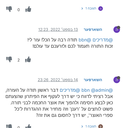
תגובה 1
ה
0
השארפער
13 בספט׳ 2022, 12:23
ה
@מדריכים
@bbn
תודה רבה על הכל! עזר לי!
זכות התורה תעמוד לכם ולזרעכם עד עולם!
2
השארפער
14 בספט׳ 2022, 23:26
ה
@bbn
@admin
@מדריכים
דבר ראשון תודה על העזרה,
אבל רציתי לדווח כי יש דרך לעקוף את הפיתרון שהצעתם
כאן לבצע חסימה ולהפוך את אוצר החכמה לבני תורה.
פשוט לוחצים על 'רענן' וזה מחזיר את ההגדרות ל'כל
ספרי האוצר', יש דרך לחסום גם את זה?
תגובה 1
B
0