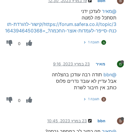
bbn
19 במרץ 2023, 12:30
B
@מאיר
לעדכן ידני
תסתכל פה למטה
https://forum.safera.co.il/topic/3/קישור-להורדת-תו
כנת-סייפר-לעמדות-אוצר-החכמה?_=1643946450368
תגובה 1
מ
0
מאיר
23 במרץ 2023, 9:16
מ
@bbn
תודה רבה עודכן בהצלחה
אבל עדיין לא עובד נדרים פלוס
כותב אין חיבור לשרת
תגובה 1
B
0
bbn
23 במרץ 2023, 10:45
B
@מאיר
מה כתוב לך במספר גרסה?