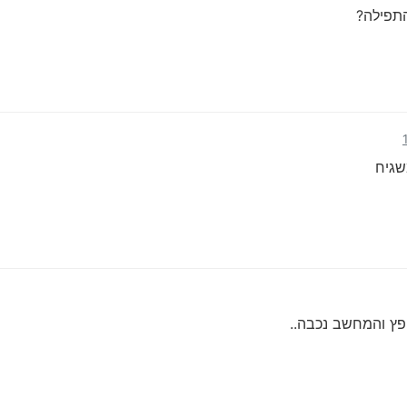
תפילה?
פץ והמחשב נכבה..