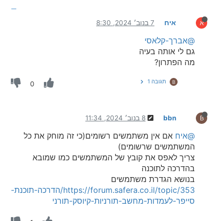
איח
7 בנוב׳ 2024, 8:30
א
@אברך-קלאסי
גם לי אותה בעיה
מה הפתרון?
תגובה 1
B
0
bbn
8 בנוב׳ 2024, 11:34
B
@איח
אם אין משתמשים רשומים(כי זה מוחק את כל
המשתמשים שרשומים)
צריך לאפס את קובץ של המשתמשים כמו שמובא
בהדרכה לתוכנה
בנושא הגדרת משתמשים
https://forum.safera.co.il/topic/353/הדרכה-תוכנת-
סייפר-לעמדות-מחשב-תורניות-קיוסק-תורני