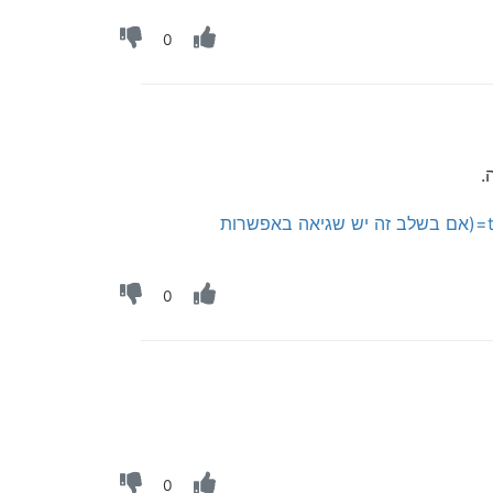
0
.
https://forum.safera.co.il/topic/353/הדרכה-תוכנת-סייפר-לעמדות-מחשב-תורניות-קיוסק-תורני#:~:text=(אם בשלב זה יש שגיאה באפשרות
0
0