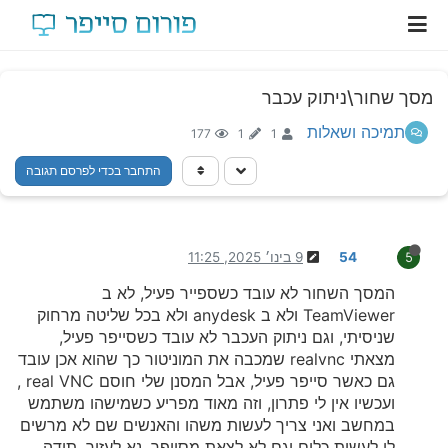
מסך שחור\ניתוק עכבר
תמיכה ושאלות
177
1
1
התחבר בכדי לפרסם תגובה
54
9 בינו׳ 2025, 11:25
5
המסך השחור לא עובד כשספייר פעיל, לא ב
TeamViewer ולא ב anydesk ולא בכל שליטה מרחוק
שניסיתי, וגם ניתוק העכבר לא עובד כשסייפר פעיל,
מצאתי realvnc שמכבה את המוניטור כך שהוא אכן עובד
גם כאשר סייפר פעיל, אבל המסנן שלי חוסם real VNC ,
ועכשיו אין לי פתרון, וזה מאוד מפריע כשמישהו משתמש
במחשב ואני צריך לעשות משהו והאנשים שם לא מרשים
לי לעשות כלום וגם לא לצאת מסייפר, נא לעזור. תודה