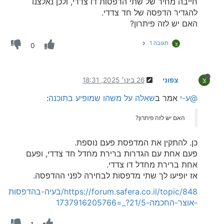
חייבה מחיר של שתי הדפסות דו צדדי, ולכן נאלצנו
להגדיר הדפסה של חד צדדי.
האם יש לזה פיתרון?
תגובה 1
צ
0
צפוני
26 בינו׳ 2025, 18:31
צ
@ע-י
אמר ב
שאלה על משהו שמופיע בתוכנה
:
האם יש לזה פיתרון?
כן. להתקין את המדפסת פעם נוספת.
פעם אחת עם הגדרות ברירת מחדל חד צדדי, ופעם
אחת ברירת מחדל דו צדדי.
אז יופיעו לך שתי מדפסות לבחירה לפני ההדפסה.
https://forum.safera.co.il/topic/848/בעיה-בהדפסות
-אוצר-החכמה-21/5?_=1737916205766