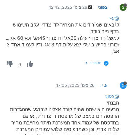
צפוני
26 בינו׳ 2025, 12:42
צ
@ע-י
לגבאים שמורידים את המחיר לדו צדדי, עקב השימוש
בדף נייר בודד,
למשל חד צדדי עולה 30אג' ודו צדדי 45אג' ולא 60 אג'...
זכורני בחישוב שלי יצא עלות דף 3 אג' ודיו לעמוד אחד 3
אג',
תגובה 1
ע
0
ע. י.
26 בינו׳ 2025, 17:05
ע
@צפוני
הבנתי
הבעיה היא שמה שהיה קורה אצלינו שברגע שההגדרות
הדפסה הם במצב של מדפסת דו צדדית , אז גם
בהדפסה של עמוד אחד המערכת היתה מחייבת מחיר
של דו צדדי, וכן כשמדפיסים שלוש עמודים המערכת