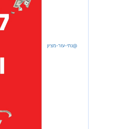
@נתי-עזר-מציון