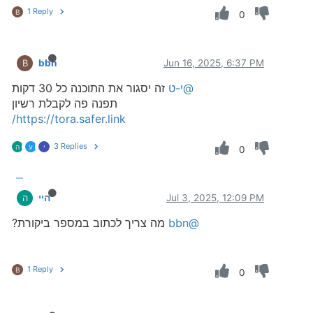
1 Reply
B
0
bbn
Jun 16, 2025, 6:37 PM
B
@י-ט
זה יסגור את התוכנה כל 30 דקות
תפנה פה לקבלת רשיון
https://tora.safer.link/
3 Replies
י
ע
ה
0
Jul 3, 2025, 12:09 PM
היי
ה
@bbn
מה צריך לכתוב במספר ביקורת?
1 Reply
B
0