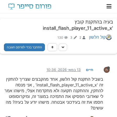
בעיה בהתקנת קובץ
'install_flash_player_11_active_x
קול הלשון
130
3
2
התחבר בכדי לפרסם תגובה
חיים
13 במאי 2026, 10:36
ח
בשביל התקנת קול הלשון, אחד מהקבצים שצריך להתקין
זה 'install_flash_player_11_active_x' , אני מנסה
להתקין, וההתקנה תקועה ולא מתקדמת אצלי, מישהו אמר
לי שאדובי הפסיקו את התמיכה במוצר זה, ומיקרוסופוט
חסמו את זה בעידכוני אבטחה. מישהו יודע על בעיה? מה
עושים?