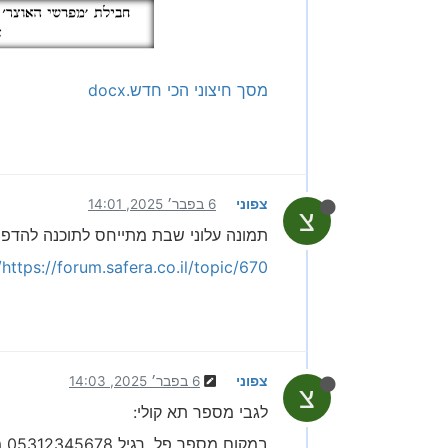
מסך חיצוני הכי חדש.docx
צפוני
6 בפבר׳ 2025, 14:01
צ
תמונה עלוני שבת מתייחס לתוכנה להדפס
https://forum.safera.co.il/topic/670/חדש-תוכנת-עלוני-שבת?_=1738850357394
צפוני
6 בפבר׳ 2025, 14:03
צ
לגבי מספר תא קולי:
במקום מספר פל. רגיל 05312345678 מוסיפים קידומת 151 ומורידים את ה0 כמו מספר 1515312345678